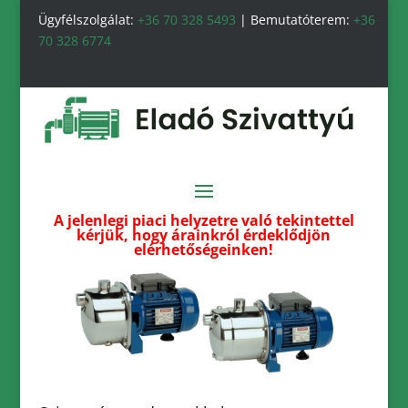
Ügyfélszolgálat:
+36 70 328 5493
| Bemutatóterem:
+36
70 328 6774
A jelenlegi piaci helyzetre való tekintettel
kérjük, hogy árainkról érdeklődjön
elérhetőségeinken!