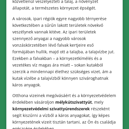
közvetlenül veszélyezteti a talaj, a növényzet
állapotát, a természetes környezet épségét.
A városok, ipari régiók egyre nagyobb térnyerése
következtében a sűrűn lakott területek növekvő
veszélynek vannak kitéve. Az ipari területek
szennyező anyagai a nagyobb városok
vonzáskörzetében lévő falvak kertjeire eső
formájában hullik, majd ott a talajba, a talajvízbe jut.
Ezekben a falvakban – a környezetkímélés és a
vezetékes víz magas ára miatt – sokan kutakból
szerzik a mindennapi élethez szükséges vizet, ám a
kutak vízébe a talajvízből könnyen szivároghatnak
káros anyagok.
Otthona vizeinek megóvásáért és a környezetvédelem
érdekében vásároljon
mélykútszivattyút
, mely
környezetvédelmi szivattyúrendszerek
részeként
segít kiszűrni a vízből a káros anyagokat, így képes
környezetének vizeit tisztán tartani, az Ön és családja
egészsége érdekében.