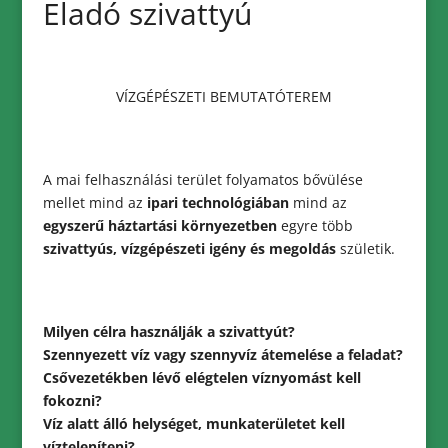
Eladó szivattyú
VÍZGÉPÉSZETI BEMUTATÓTEREM
A mai felhasználási terület folyamatos bővülése
mellet mind az
ipari technológiában
mind az
egyszerű háztartási környezetben
egyre több
szivattyús, vízgépészeti igény és megoldás
születik.
Milyen célra használják a szivattyút?
Szennyezett víz vagy szennyvíz átemelése a feladat?
Csővezetékben lévő elégtelen víznyomást kell
fokozni?
Víz alatt álló helységet, munkaterületet kell
vízteleníteni?