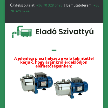
Ügyfélszolgálat:
+36 70 328 5493
| Bemutatóterem:
+36
70 328 6774
A jelenlegi piaci helyzetre való tekintettel
kérjük, hogy árainkról érdeklődjön
elérhetőségeinken!