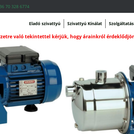
36 70 328 6774
Eladó szivattyú
Szivattyú Kínálat
Szolgáltatá
lyzetre való tekintettel kérjük, hogy árainkról érdeklődj