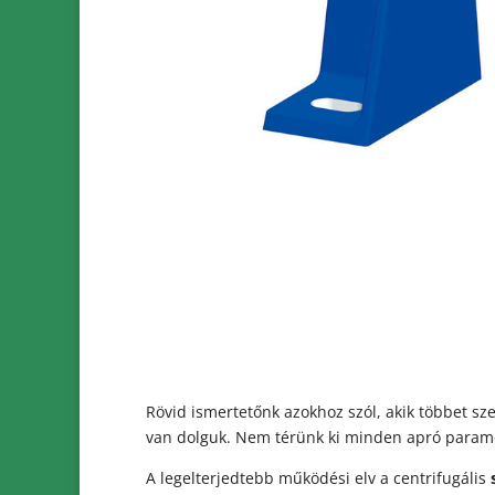
Rövid ismertetőnk azokhoz szól, akik többet s
van dolguk. Nem térünk ki minden apró paramé
A legelterjedtebb működési elv a centrifugális