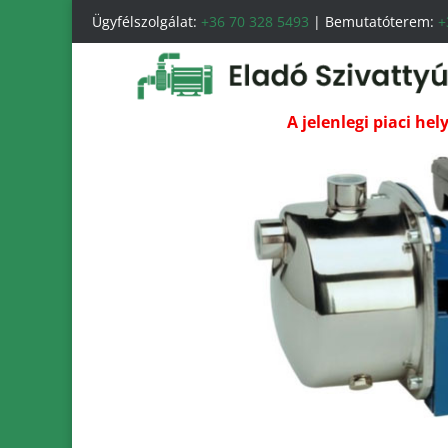
Ügyfélszolgálat:
+36 70 328 5493
| Bemutatóterem:
+
A jelenlegi piaci he